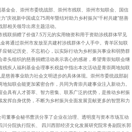
利基金会、崇州市委统战部、崇州市残联、崇州市知联会、国信
力”庆祝新中国成立75周年暨结对助力乡村振兴“千村共建”慈善
战部相关领导出席主题活动。
联捐赠了价值7.5万元的实用物资和用于资助涉残群体罕见
现金将通过崇州市发放至共建村涉残群体个人手中。青羊区知联
子应铭记历史、不忘初心，以实际行动为乡村振兴事业和弱势群
会牵头组织的慈善捐赠活动表示衷心的感谢，希望青崇知联会继
省残疾人福利基金会理事长税益中指出本次活动是青崇两地知联
也是慈善事业助力社会文明进步的具体体现。崇州市委统战部副
两地知联会能更加紧密合作，共同为青崇共建事业注入新动力。
谊会具有人才荟萃、智力密集、联系广泛的优势，是推动乡村振
续发挥自身优势，不断为乡村振兴全面发展贡献更多的智慧和力
司董事会秘书曹洪分享了企业在治理、透明度与资本市场互动
四川分院执行院长、 四川西部经济文化发展研究院常务副院长郭