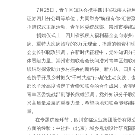
7月25日，青羊区知联会携手四川省残疾人福
证券四川分公司等单位，共同举办“航程有你·汇智聚
捐赠仪式主题活动。青羊区委统战部、崇州市委统
捐赠仪式上，四川省残疾人福利基金会向崇州市残
病、重特大疾病治疗的3万元现金，捐赠的物资和
会会长张晓玫强调，在新时代征程中，党外知识分
体贡献力量。崇州市知联会会长闫浩对青羊区知联
续结对探索助力乡村振兴的新路径、新方法。四川
会携手开展乡村振兴“千村共建”行动的生动实践，
部长羊珍高度肯定了青崇知联会的合作成果，希望
青羊区委统战部副部长熊雄强调，党外知识分子联
兴高质量发展的重要力量，希望两地知联会能够继
量。
在专题讲座环节，四川富临运业集团股份有限公
方面的经验；中社科（北京）城乡规划设计研究院