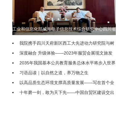
工业和信息化部威海电子信息技术综合研究中心四川省
联络处即将落地我院
我院携手四川天府新区西工大先进动力研究院与树
生科技 共探低空经济产教融合新模式
深度融合 升级体验——2023年服贸会展现文旅发
展动向
2035年我国基本公共教育服务总体水平将步入世界
前列
习语品读｜以自然之道，养万物之生
以高品质生态环境支撑高质量发展——写在首个全
国生态日之际
十年磨一剑，敢为天下先——中国自贸区建设交出
亮眼“成绩单”
农业农村部（国家乡村振兴局）印发通知进一步促
进脱贫人口持续增收
“聚焦新高考、开启新征程” 隆昌二中新高考专题系
统培训研讨会举行
把优化民企发展环境落到实处
继续推进生态文明建设要正确处理几个重大关系