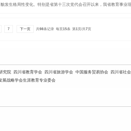
面貌发生格局性变化。特别是省第十三次党代会召开以来，我省教育事业
温度、有厚度的时代答卷。进入新时代，踏上新征程。通过盘点回顾十年
育战线“非凡十年”的非凡成绩，庆祝党的二十大胜利召开。(黑龙江省教
7
下一页
共
98
条记录 每页
15
条 第
1
页/共
7
页
研究院
四川省教育学会
四川省旅游学会
中国服务贸易协会
四川省社会
发展战略学会生涯教育专业委会