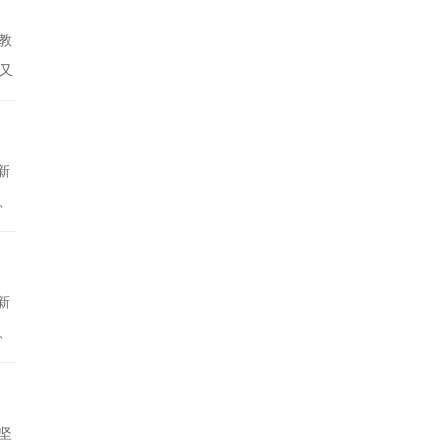
教
又
，
础教
新
、
年
的裁
新
、
年
的裁
坚