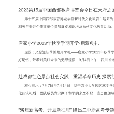
办，金牛区生涯规划教育中心、成都市第十八中学校承办。主
设计和整体规划，促进生涯规划教育与学校各类教育教学活
2023第15届中国西部教育博览会今日在天府
系”为原则，以全体学生健康...
第十五届中国西部教育博览会暨新时代文化教育主题系列活
相关产业链企事业单位参加展览和论坛及系列文化教育活动。
2023第十五届中国西部教育博览会定于11月25-26日在
教育装备、教育后勤装备、留学教育、研学旅行营地教育、
唐家小学2023年秋季学期开学·启蒙典礼
施及装备、...
原题：又是迎新季灿烂开学礼——唐家小学2023年秋季
好记忆，带着对美好未来的无限憧憬，9月4日上午，四川省遂
季学期开学典礼。国旗冉冉升，不忘少年志;国歌声声唱，不
鲜艳的五星红旗迎着朝阳缓缓升起。在这硕果累累的季节里，
赴成都红色景点社会实践：重温革命历史 探索
辞在热烈的掌...
核心提示：7月7日至7月14日，华中农业大学园艺林学
化的洗礼后，团队成员意识到了和平的来之不易，应当倍加
史，传承红色精神，华中农业大学园艺林学学院赴成都暑期
丰富红色资源。在这次社会实践中，实践团队首先前往成都
“聚焦新高考、开启新征程” 隆昌二中新高考专