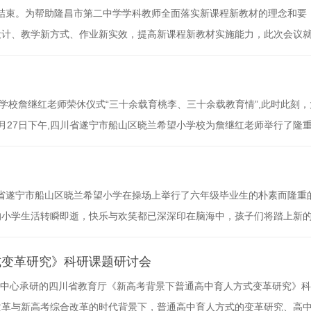
利结束。为帮助隆昌市第二中学学科教师全面落实新课程新教材的理念和要
设计、教学新方式、作业新实效，提高新课程新教材实施能力，此次会议
变革中自身角就色定位及掌握分层分类教学、走班制下班级管理、生涯课
学骨干教师和管理干部90余人参加了会议。本次会议以“聚焦新高考、开
小学校詹继红老师荣休仪式“三十余载育桃李、三十余载教育情”,此时此刻，
6月27日下午,四川省遂宁市船山区晓兰希望小学校为詹继红老师举行了隆
,并宣布本次活动开始。学校党支部副书记、工会主席杨晓琴介绍詹继红
涯,三十余载硕果的桃李情怀，在希望小学这片教育热土上,詹老师用智慧
川省遂宁市船山区晓兰希望小学在操场上举行了六年级毕业生的朴素而隆重
的小学生活转瞬即逝，快乐与欢笑都已深深印在脑海中，孩子们将踏上新
中，敬爱的潘校长代表学校向完成小学六年学业的同学们表示了热烈的祝
乐成长。也向为孩子们成长倾注无数心血的老师们表示崇高的敬意。学生
式变革研究》科研课题研讨会
究中心承研的四川省教育厅《新高考背景下普通高中育人方式变革研究》
改革与新高考综合改革的时代背景下，普通高中育人方式的变革研究、高