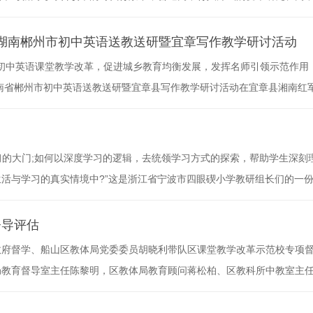
专业能力提升等热点话题。与会人员围绕新高考背景下的育人变革、教学
交流，会议由课题组秘书长余鱼主持。首先，余鱼秘书长介绍了四川省新
年湖南郴州市初中英语送教送研暨宜章写作教学研讨活动
化初中英语课堂教学改革，促进城乡教育均衡发展，发挥名师引领示范作用
湖南省郴州市初中英语送教送研暨宜章县写作教学研讨活动在宜章县湘南红
语教研员李青云、郴州市北湖区教研员廖院伟、宜章县英语教研员彭华英
幸参会的老师犹如“久旱逢甘霖”，写作教学中的许多困惑因此而茅塞顿开
习的大门;如何以深度学习的逻辑，去统领学习方式的探索，帮助学生深刻
活与学习的真实情境中?”这是浙江省宁波市四眼碶小学教研组长们的一
习内容、学科核心思想方法、有效教与学活动设计、全过程持续性的发展评
大报告中强调，办好人民满意的教育。坚持以人民为中心发展教育，加快
督导评估
民政府督学、船山区教体局党委委员胡晓利带队区课堂教学改革示范校专项
局教育督导室主任陈黎明，区教体局教育顾问蒋松柏、区教科所中教室主
查期间，遂宁六中王杨、陈家丽、刘亮、张洋四位老师为督导组带来了“
对“三生四步”课堂教学落实情况进行验收。座谈教师师和学生课后，督导