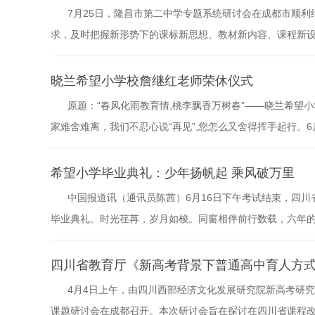
保路运动的历史知识。...
7月25日，隆昌市第二中学专题系统研讨会在成都市顺
求，及时把握新形势下的课标新思想、教材新内容、课程新
高考背景下普通高中教育教学面临的挑战与应对策略、学校
施、综合素质评价等操作方法等组织系统培训。隆昌市第二中
晓兰希望小学校詹继红老师荣休仪式
新征程”为主题，邀请到...
原题：“春风化雨教育情,桃李飘香万树春”——晓兰希望
家难舍难离，我们不忍心说“再见”,您怎么又舍得挥手起行。
荣休仪式。本次荣休仪式活动由学校党建办副主任谢国玉主持
师的教育历程，她是这样评价詹老师：三十余载平凡的教育生
希望小学毕业典礼：少年扬帆起 乘风破万里
勤奋、...
中国报道讯（通讯员陈茜）6月16日下午考试结束，四
毕业典礼。时光荏苒，岁月如梭。同窗相伴前行数载，六年
程，那就道一声珍重，纪念这段一去不返的美好岁月。典礼
诚挚的祝福，他热情洋溢的话语激励着孩子们放飞梦想，快
四川省教育厅《新高考背景下普通高中育人方
纷纷感谢母校的用心栽培...
4月4日上午，由四川西部经济文化发展研究院新高考研
课题研讨会在成都召开。本次研讨会旨在探讨在四川省课程