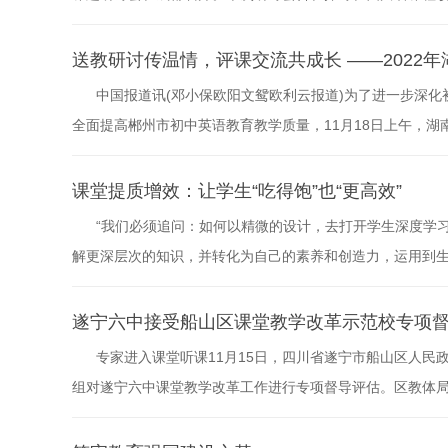
校参研课题的科学研究与实践研究、校级新高考综合服务的
研、生涯规划、家校协同教育等课题方向进行了深入研讨和
送教研讨传温情，评课交流共成长 ——2022
政策和学校现阶段面临的相...
中国报道讯(邓小保欧阳文鸳欧利云报道)为了进一步深
全面提高郴州市初中英语教育教学质量，11月18日上午，
学校举行。参加本次研讨活动的人员有来自郴州市教科院英
章县各校的初中英语教师，这是一场别开生面的视听盛宴!有
课堂提质增效：让学生“吃得饱”也“更高效”
次活动共有五个环...
“我们必须追问：如何以精微的设计，去打开学生深度学
解更深层次的知识，并转化为自己的素养和创造力，运用到生
任务——精读有关“深度学习”的优秀教研成果，围绕核心学
四方面梳理各科目本学期聚焦的主题。习近平总书记在二十
遂宁六中接受船山区课堂教学改革示范校专项
高质量教育体系，发...
专家进入课堂听课11月15日，四川省遂宁市船山区人
组对遂宁六中课堂教学改革工作进行专项督导评估。区教体
强、区教体局教育督导室干部李艳随同。专家进入课堂听课督
生四步”课堂教学展示。随后，督导组还采用随机听课的方式