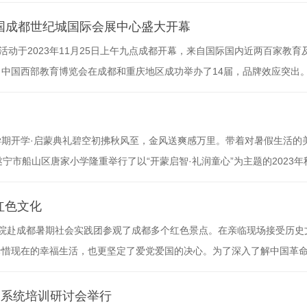
题研讨活动以“小学、初中、高中一体化生涯教育体系的建设要求进行顶
动有机整合，形成结构合理、层次渐进、各有侧重的中小学生涯规划教育
之国成都世纪城国际会展中心盛大开幕
动于2023年11月25日上午九点成都开幕，来自国际国内近两百家教育
中国西部教育博览会在成都和重庆地区成功举办了14届，品牌效应突出
成都世纪城新国际会展中心隆重举办。中国西部教育博览会设置：幼教、早教
教育项目加盟连锁、素质教育、艺术教育、家庭教育、智慧教育、学校体
学期开学·启蒙典礼碧空初拂秋风至，金风送爽感万里。带着对暑假生活的
宁市船山区唐家小学隆重举行了以“开蒙启智·礼润童心”为主题的2023年
忘中国心。迈着整齐的步伐，小小升旗手们昂首挺胸，伴随着雄壮的国歌
唐小全体师生怀着对未来的美好憧憬，共同开启新学期的第一篇章!校长
红色文化
学院赴成都暑期社会实践团参观了成都多个红色景点。在亲临现场接受历史
珍惜现在的幸福生活，也更坚定了爱党爱国的决心。为了深入了解中国革
社会实践团队开展了一次赴成都红色景点的社会实践活动，探索了这座城
市辛亥秋保路死事纪念碑。在开始实践之前，全体团队成员都了解了很多
题系统培训研讨会举行