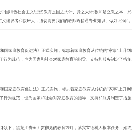
中国特色社会主义思想)教育是国之大计、党之大计;教师是立教之本、兴
主义建设者和接班人，迫切需要我们的教师既精通专业知识、做好‘经师’，
和‘人师’的统一者。”在加快构建高质量教育体系、建设教育强国的新征程上
育乃至整个国民教育至关重要。前不久，教育部等部门印发了《新时代基
和国家庭教育促进法》正式实施，标志着家庭教育从传统的“家事”上升到
立了行为规范，也为国家和社会对家庭教育的指导、支持和服务制定了措施
“教而无方、教而不当”，建立健全家庭学校社会协同育人机制，促进未成
的重要司法举措今年1月6日，湖南省长沙市天心区人民法院发出一份特殊
和国家庭教育促进法》正式实施，标志着家庭教育从传统的“家事”上升到
立了行为规范，也为国家和社会对家庭教育的指导、支持和服务制定了措施
“教而无方、教而不当”，建立健全家庭学校社会协同育人机制，促进未成
的重要司法举措今年1月6日，湖南省长沙市天心区人民法院发出一份特殊
引领下，黑龙江省全面贯彻党的教育方针，落实立德树人根本任务，始终