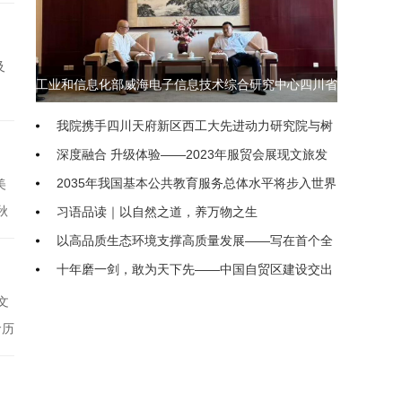
层
体
及
工业和信息化部威海电子信息技术综合研究中心四川省
。
、
联络处即将落地我院
我院携手四川天府新区西工大先进动力研究院与树
育设
生科技 共探低空经济产教融合新模式
深度融合 升级体验——2023年服贸会展现文旅发
展动向
2035年我国基本公共教育服务总体水平将步入世界
美
秋
前列
习语品读｜以自然之道，养万物之生
，
以高品质生态环境支撑高质量发展——写在首个全
致
国生态日之际
十年磨一剑，敢为天下先——中国自贸区建设交出
亮眼“成绩单”
农业农村部（国家乡村振兴局）印发通知进一步促
文
进脱贫人口持续增收
“聚焦新高考、开启新征程” 隆昌二中新高考专题系
命历
市的
统培训研讨会举行
把优化民企发展环境落到实处
关于
继续推进生态文明建设要正确处理几个重大关系