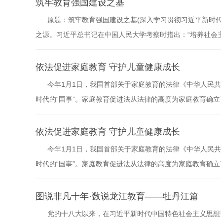
筑牢教育强国建设之基
还对师生进行了座谈...
原题：筑牢教育强国建设之基(深入学习贯彻习近平新时代
之源。习近平总书记在中国人民大学考察时指出：“培养社会
涵养德行、成为‘人师’，努力做精于‘传道授业解惑’的‘经师’
造就一支高素质专业化基础教育教师队伍，对于办好基础教
依法促进家庭教育 守护儿童健康成长
育强...
今年1月1日，我国首部关于家庭教育的法律《中华人民共
时代的“国事”。家庭教育促进法从法律的高度为家庭教育确
确立了目标，既依法惩戒“养而不教、监而不管”，也依法纠偏
人健康成长。“家庭教育令”是人民法院落实家庭教育促进法
依法促进家庭教育 守护儿童健康成长
定——家庭...
今年1月1日，我国首部关于家庭教育的法律《中华人民共
时代的“国事”。家庭教育促进法从法律的高度为家庭教育确
确立了目标，既依法惩戒“养而不教、监而不管”，也依法纠偏
人健康成长。“家庭教育令”是人民法院落实家庭教育促进法
图说非凡十年·数说龙江教育——牡丹江篇
定——家庭...
党的十八大以来，在习近平新时代中国特色社会主义思想