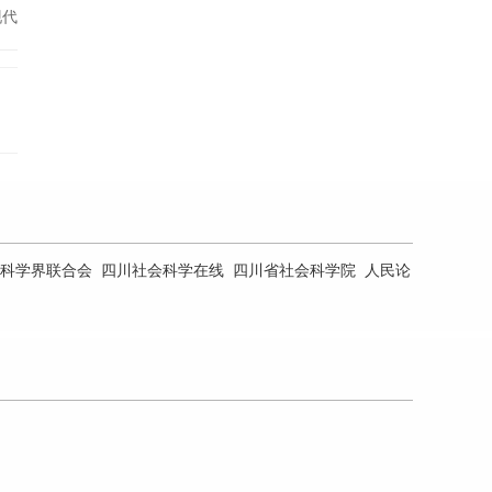
现代
来黑
育
科学界联合会
四川社会科学在线
四川省社会科学院
人民论