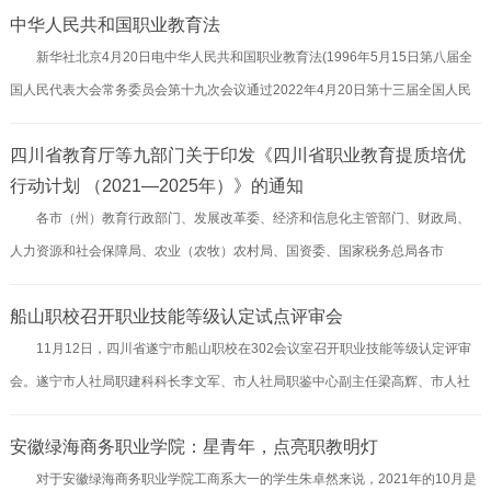
中华人民共和国职业教育法
条，由现行法的3400余字修改为10000余字，内容更加充实。包含明确职业教育
新华社北京4月20日电中华人民共和国职业教育法(1996年5月15日第八届全
是与普通教育具有同等重要地位的教育类型，明确国家鼓励发展多种层次和形式
国人民代表大会常务委员会第十九次会议通过2022年4月20日第十三届全国人民
的职业教育，着力提升职业教育认可度，建立健全职业教育体系，深化校企合
代表大会常务委员会第三十四次会议修订)目录第一章总则第二章职业教育体系第
作，完善职业教育保障制度和措施等内容。我国已建成世界上规模最...
四川省教育厅等九部门关于印发《四川省职业教育提质培优
三章职业教育的实施第四章职业学校和职业培训机构第五章职业教育的教师与受
行动计划 （2021—2025年）》的通知
教育者第六章职业教育的保障第七章法律责任第八章附则第一章总则第一条为了
各市（州）教育行政部门、发展改革委、经济和信息化主管部门、财政局、
推动职业教育高质量发展，提高劳动者素质和技术技能水平，促进就业创业，建
人力资源和社会保障局、农业（农牧）农村局、国资委、国家税务总局各市
设教育强国、人力资源强国和技能型社会，推进社会主义现代化建设，根据...
（州）税务局、乡村振兴局，各高职院校：现将《四川省职业教育提质培优行动
船山职校召开职业技能等级认定试点评审会
计划（2021—2025年）》文件印发你们，请结合实际，加强协同配合，认真贯彻
11月12日，四川省遂宁市船山职校在302会议室召开职业技能等级认定评审
落实。四川省职业教育提质培优行动计划（2021-2025年）为贯彻全国、全省职
会。遂宁市人社局职建科科长李文军、市人社局职鉴中心副主任梁高辉、市人社
业教育大会精神，落实国家、省《职业教育改革实施方案》和中办、国办《关于
局职鉴中心原主任廖兴明、评审组专家成员以及船山职校部分领导、教师等16人
推动现代职业教育高质量发展的意见》，以及教育部等九部门印发的《职业教育
安徽绿海商务职业学院：星青年，点亮职教明灯
参加了此次评审会。本次会议根据人设部《关于改革完善技能人才评价制度的意
提...
对于安徽绿海商务职业学院工商系大一的学生朱卓然来说，2021年的10月是
见》等文件，船山职从今年8月启动申报职业技能等级认定试点工作，经过了三个