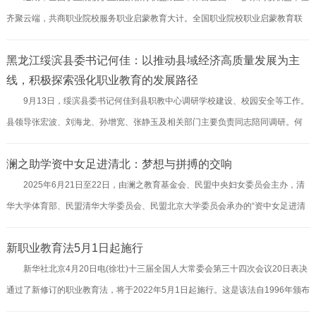
齐聚云端，共商职业院校服务职业启蒙教育大计。全国职业院校职业启蒙教育联
业教育体系，为城市发展不断培养大批具有良好职业素质和高技能的实用型人
盟的成立，旨在搭建职业教育与普通教育融合平台，拓宽职业启蒙教育健康发展
才。紧贴城市需求将职业教育摆在突出位置在加快建设中国特色社会主义先行示
黑龙江绥滨县委书记何佳：以推动县域经济高质量发展为主
路径，让社会各界对职业教育的认知更加全面、客观，构建更加科学、合理和健
范区、粤...
线，积极探索强化职业教育的发展路径
全的现代职业教育体系。职业启蒙教育是构建技能型社会的关键，也是受教育者
9月13日，绥滨县委书记何佳到县职教中心调研学校建设、校园安全等工作。
实现全面发展的需要。职业启蒙教育以培养儿童、青少年的职业思维为逻辑起
县领导张宏波、刘海龙、孙增宽、张静玉及相关部门主要负责同志陪同调研。何
点，通过对职业基础知识、职业基本技能和职业基本道德的学习、参与和体验，
佳先后到县职教中心和职业技能实训基地，实地察看教学楼、实训室、操场等办
培养儿童、青...
澜之助学资中女足进清北：梦想与拼搏的交响
学条件，详细了解师资配备、办学特色、校园安全管理等情况。何佳指出，职业
2025年6月21日至22日，由澜之教育基金会、民盟中央妇女委员会主办，清
教育作为应用型人才培养的摇篮，是广大青少年通往成功成才大门的重要途径，
华大学体育部、民盟清华大学委员会、民盟北京大学委员会承办的“资中女足进清
肩负着培养多样化人才、传承技术技能、促进就业创业的重要职责。职教中心要
北”活动成功举行。活动以“加强足球青训・青少年女足发展经验交流与未来展
全面贯彻落实党的教育方针，围绕县域经济主导产业、企业用人和社会需求做好
新职业教育法5月1日起施行
望”为主题，旨在探索教育与体育融合发展的新模式。四川省内江市资中县的资中
调研，科学...
新华社北京4月20日电(徐壮)十三届全国人大常委会第三十四次会议20日表决
女足培训是四川省体教融合的一张靓丽名片，38年前的资中女足队员，用简陋的
通过了新修订的职业教育法，将于2022年5月1日起施行。这是该法自1996年颁布
背篓装下她们简陋的训练装备，也装下了她们美好的期盼和未来，以“背篓女足”之
施行以来的首次大修。新修订的职业教育法内容从五章四十条完善至八章六十九
名走进大众视野，她们凭借着对足球的热爱和顽强的毅力坚持着，并在女足...