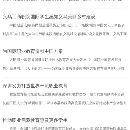
西部经济文化发展研究院就业指导服务中心承办的2023招才引智“镇江日”（丹阳
构建“前沿科研+高端智库+产业实践”的协同创新体系。动研院充分发挥西工大在...
义乌工商职院国际学生感知义乌美丽乡村建设
—西南交通大学）专场活动在西南交通大学犀浦校区成功举办。西南交通大学党
中国报道讯(杨伟民报道通讯员王沛凯)近日，一场以“感知中国文化，体验乡
委常委、副校长姚发明，中国工程院院士、西南交通大学教授、国家轨道交通电
村共富”为主题的大学生劳动实践活动在义乌城投·韵和耕读文化园开展。义乌工商
气化与自动化工程技术研究中心主任钱清泉，镇江市委常委、副市长周凯，丹阳
职院“感知中国”何少庆名师工作室、国际移民研究中心与国际教育学院共同组织10
市委书记王成明等领导参加活动。西南交通大学是中国第一所工程教育高等学
为国际职业教育贡献中国方案
余名来自世界青年学习小组的国际学生前往参加。本次活动旨在让国际学生体验
府、国...
人民网>>教育首届世界职业技术教育发展大会发布《中国职业教育发展报
中国传统文化，近距离感受中国美丽乡村建设成果。活动期间，国际学生们参观
告》白皮书、《天津倡议》——为国际职业教育贡献中国方案在首届世界职业技
了梅林耕读文化园，聆听了“鸡毛换糖”的后续故事，体验了坐着独轮车去割稻、拔
术教育发展大会期间，世界职业院校技能大赛举行。图为外国在华留学生在技能
甘蔗，观摩了“双嘉一瑶”红糖的制作过程，亲手制作了茧画。来自埃塞俄...
深圳发力打造世界一流职业教育
大赛展示赛现场进行技能展示。(人民图片)在首届世界职业技术教育发展大会期
职业教育是与经济社会发展联系最紧密的教育类型，城市的发展则离不开高
间，世界职业院校技能大赛举行。图为一名中国学生与外国同伴在大赛展示赛现
技能工匠人才的“精耕细作”。深圳市委市政府高度重视职业教育对城市产业转型升
场交流中式烹饪技能。(人民图片)近日，首届世界职业技术教育发展大会在天津举
级的支撑作用，牢固树立“没有职业教育现代化就没有产业现代化”的理念，发力打
行。大会以“后疫情时代职业技术教育发展：新变化、新方式、新技能”为...
推动职业启蒙教育惠及更多学生
造世界一流职业教育，推进深圳职业教育紧贴城市需求、深化产教融合、打通上
近期，全国职业院校职业启蒙教育联盟成立，来自全国100多家高校联盟单位
升通道，构建起了中高等职业教育互相衔接、专业优化、创新开放多元的现代职