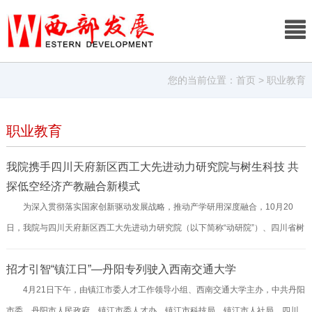
您的当前位置：
首页
> 职业教育
职业教育
我院携手四川天府新区西工大先进动力研究院与树生科技 共
探低空经济产教融合新模式
为深入贯彻落实国家创新驱动发展战略，推动产学研用深度融合，10月20
日，我院与四川天府新区西工大先进动力研究院（以下简称“动研院”）、四川省树
生智慧科技有限公司（以下简称“树生科技”）举行了三方合作会议，会议由动研院
招才引智“镇江日”—丹阳专列驶入西南交通大学
副院长朱雪飞主持。会议聚焦应用型本科院校、职业院校等低空经济产业人才培
4月21日下午，由镇江市委人才工作领导小组、西南交通大学主办，中共丹阳
养与相关专业建设、教师成长赋能等内容，就共同构建产教融合创新模式与合作
市委、丹阳市人民政府、镇江市委人才办、镇江市科技局、镇江市人社局、四川
机制进行了深入探讨，并成功达成战略合作共识。会议旨在聚合三方核心优势，