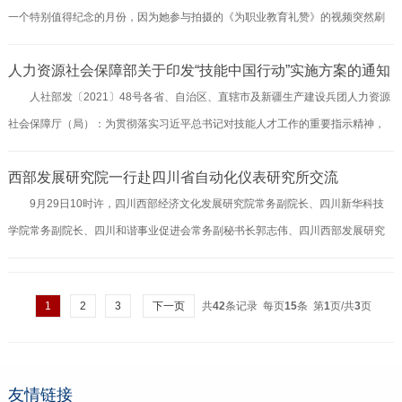
一个特别值得纪念的月份，因为她参与拍摄的《为职业教育礼赞》的视频突然刷
月的准备。上午9点，评审组成员按照评审会流程，首先在302会议室举行评审工
屏，她也成了亲戚眼中的“网红”。“我也没有想过，作为一个职教学生，还能参与
作启动会。会上，船山职校党支部书记、校长宋兵致了欢迎词，李文军科长介绍...
人力资源社会保障部关于印发“技能中国行动”实施方案的通知
这种大场面”。小朱这么说，脸上绽放出久违的、自信的笑容。《为职业教育礼
人社部发〔2021〕48号各省、自治区、直辖市及新疆生产建设兵团人力资源
赞》由共青团合肥市委员会、安徽当代社会主义核心价值体系研究中心指导，参
社会保障厅（局）：为贯彻落实习近平总书记对技能人才工作的重要指示精神，
与拍摄的学生全部都来自于安徽绿海商务职业学院。他们齐聚金寨红军广场、合
我部决定在“十四五”期间组织实施“技能中国行动”。现将《“技能中国行动”实施方
肥渡江战役纪念馆，在鲜红的国旗下立志、宣誓，赓续红色血脉、坚定理想信
西部发展研究院一行赴四川省自动化仪表研究所交流
案》印发各地，请结合实际贯彻执行。人力资源社会保障部2021年6月30日“技能
念，高...
9月29日10时许，四川西部经济文化发展研究院常务副院长、四川新华科技
中国行动”实施方案技能是强国之基、立业之本。技能人才是支撑中国制造、中国
学院常务副院长、四川和谐事业促进会常务副秘书长郭志伟、四川西部发展研究
创造的重要力量。为贯彻落实习近平总书记对技能人才工作的重要指示精神，
院心理研究中心主任罗飞燕等一行前往四川省自动化仪表研究所交流学习，四川
在“十四五”期间，人力资源社会保障部将组织实施“技能中国行动”...
省自动化仪表研究所所长汪道辉热情接待并组织参与了座谈会。汪所长详细介绍
1
2
3
下一页
共
42
条记录 每页
15
条 第
1
页/共
3
页
了近年来其在科研方面所取得的成果，并着重介绍了接下来的计划是培养智能、
电子技术、通讯等方面的应用型人才，希望能为国家输出更多在科技制造等方面
的实用性人才。郭院则重点介绍了四川新华科技学院的办学理念和人才培养模
式，其核心就...
友情链接