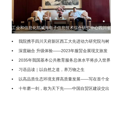
工业和信息化部威海电子信息技术综合研究中心四川省
联络处即将落地我院
我院携手四川天府新区西工大先进动力研究院与树
生科技 共探低空经济产教融合新模式
深度融合 升级体验——2023年服贸会展现文旅发
展动向
2035年我国基本公共教育服务总体水平将步入世界
前列
习语品读｜以自然之道，养万物之生
以高品质生态环境支撑高质量发展——写在首个全
国生态日之际
十年磨一剑，敢为天下先——中国自贸区建设交出
亮眼“成绩单”
农业农村部（国家乡村振兴局）印发通知进一步促
进脱贫人口持续增收
“聚焦新高考、开启新征程” 隆昌二中新高考专题系
统培训研讨会举行
把优化民企发展环境落到实处
继续推进生态文明建设要正确处理几个重大关系