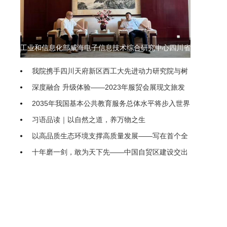
工业和信息化部威海电子信息技术综合研究中心四川省
联络处即将落地我院
我院携手四川天府新区西工大先进动力研究院与树
生科技 共探低空经济产教融合新模式
深度融合 升级体验——2023年服贸会展现文旅发
展动向
2035年我国基本公共教育服务总体水平将步入世界
前列
习语品读｜以自然之道，养万物之生
以高品质生态环境支撑高质量发展——写在首个全
国生态日之际
十年磨一剑，敢为天下先——中国自贸区建设交出
亮眼“成绩单”
农业农村部（国家乡村振兴局）印发通知进一步促
进脱贫人口持续增收
“聚焦新高考、开启新征程” 隆昌二中新高考专题系
统培训研讨会举行
把优化民企发展环境落到实处
继续推进生态文明建设要正确处理几个重大关系