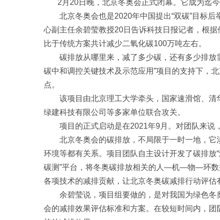
2月20日晚，北京冬奥会正式闭幕。它成为迄今为
北京冬奥会也是2020年中国提出“双碳”目标
心副主任余碧莹教授20日告诉科技日报记者，根据
比于传统方案共计减少二氧化碳100万吨左右。
碳排放从哪里来，减了多少碳，还有多少排放需
碳中和调控关键技术及示范应用”项目的支持下，
点。
该项目由北京理工大学牵头，国家速滑馆、清华
绿建科技有限公司等多家单位联合攻关。
项目的正式启动是在2021年9月。对团队来说
北京冬奥会的碳排放，不局限于一时一地，它涉
环境等都有关系。项目团队自主设计开发了碳排放“测(
碳测”平台，将冬奥碳排放相关的人—机—物—环
各项技术的减排贡献，让北京冬奥碳减排行动评估
余碧莹说，项目组要做的，是对我国为绿色冬奥
会的减排效果评估标准和方案。在较短时间内，团