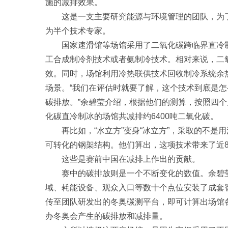
施的减排效果。
这是一支主要研究能源与环境管理的团队，为了
为半个技术专家。
国家速滑馆等场馆采用了二氧化碳跨临界直冷制
工合成制冷剂技术或者氨制冷技术。相对来说，二
效。同时，场馆利用冷热联供技术回收制冷系统余
场景。“我们在评估时就要了解，这个技术到底是
碳排放。”余碧莹介绍，根据他们的测算，按照四
化碳直冷制冰的场馆共减排约6400吨二氧化碳。
再比如，“水立方”变身“冰立方”，采取的不是
可转化的钢架结构。他们算出，这项技术带来了近8
这些是赛前中国在减排上作出的贡献。
赛中的碳排放则是一个不断变化的数值。余碧莹表
域、耗能设备、观众入口等数十个点位安装了成套
传至团队研发出的冬奥碳测平台，即可计算出场馆
办冬奥会产生的碳排放和减排量。