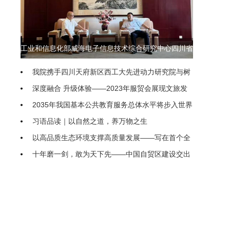
工业和信息化部威海电子信息技术综合研究中心四川省
联络处即将落地我院
我院携手四川天府新区西工大先进动力研究院与树
生科技 共探低空经济产教融合新模式
深度融合 升级体验——2023年服贸会展现文旅发
展动向
2035年我国基本公共教育服务总体水平将步入世界
前列
习语品读｜以自然之道，养万物之生
以高品质生态环境支撑高质量发展——写在首个全
国生态日之际
十年磨一剑，敢为天下先——中国自贸区建设交出
亮眼“成绩单”
农业农村部（国家乡村振兴局）印发通知进一步促
进脱贫人口持续增收
“聚焦新高考、开启新征程” 隆昌二中新高考专题系
统培训研讨会举行
把优化民企发展环境落到实处
继续推进生态文明建设要正确处理几个重大关系