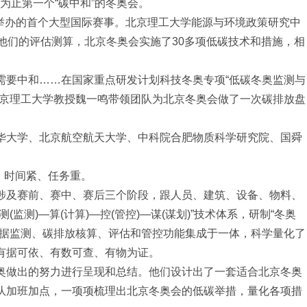
止第一个“碳中和”的冬奥会。
后举办的首个大型国际赛事。北京理工大学能源与环境政策研究中
他们的评估测算，北京冬奥会实施了30多项低碳技术和措施，相
要中和……在国家重点研发计划科技冬奥专项“低碳冬奥监测与
北京理工大学教授魏一鸣带领团队为北京冬奥会做了一次碳排放盘
大学、北京航空航天大学、中科院合肥物质科学研究院、国舜
，时间紧、任务重。
及赛前、赛中、赛后三个阶段，跟人员、建筑、设备、物料、
监测)—算(计算)—控(管控)—谋(谋划)”技术体系，研制“冬奥
数据监测、碳排放核算、评估和管控功能集成于一体，科学量化了
有据可依、有数可查、有物为证。
做出的努力进行呈现和总结。他们设计出了一套适合北京冬奥
队加班加点，一项项梳理出北京冬奥会的低碳举措，量化各项措