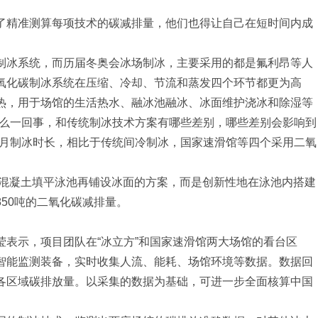
精准测算每项技术的碳减排量，他们也得让自己在短时间内成
冰系统，而历届冬奥会冰场制冰，主要采用的都是氟利昂等人
氧化碳制冰系统在压缩、冷却、节流和蒸发四个环节都更为高
热，用于场馆的生活热水、融冰池融冰、冰面维护浇冰和除湿等
怎么一回事，和传统制冰技术方案有哪些差别，哪些差别会影响到
个月制冰时长，相比于传统间冷制冰，国家速滑馆等四个采用二氧
用混凝土填平泳池再铺设冰面的方案，而是创新性地在泳池内搭建
50吨的二氧化碳减排量。
示，项目团队在“冰立方”和国家速滑馆两大场馆的看台区
智能监测装备，实时收集人流、能耗、场馆环境等数据。数据回
各区域碳排放量。以采集的数据为基础，可进一步全面核算中国