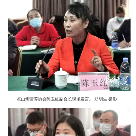
凉山州营养协会陈玉红副会长现场发言。 郑明生 摄影