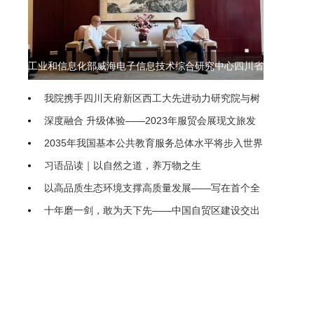
工业和信息化部威海电子信息技术综合研究中心四川省
联络处即将落地我院
我院携手四川天府新区西工大先进动力研究院与树
生科技 共探低空经济产教融合新模式
深度融合 升级体验——2023年服贸会展现文旅发
展动向
2035年我国基本公共教育服务总体水平将步入世界
前列
习语品读｜以自然之道，养万物之生
以高品质生态环境支撑高质量发展——写在首个全
国生态日之际
十年磨一剑，敢为天下先——中国自贸区建设交出
亮眼“成绩单”
农业农村部（国家乡村振兴局）印发通知进一步促
进脱贫人口持续增收
“聚焦新高考、开启新征程” 隆昌二中新高考专题系
统培训研讨会举行
把优化民企发展环境落到实处
继续推进生态文明建设要正确处理几个重大关系