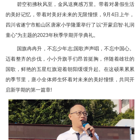
碧空初拂秋风至，金风送爽感万里。带着对暑假生活
的美好记忆，带着对美好未来的无限憧憬，9月4日上午，
四川省遂宁市船山区唐家小学隆重举行了以“开蒙启智·礼润
童心”为主题的2023年秋季学期开学典礼。
国旗冉冉升，不忘少年志;国歌声声唱，不忘中国心。
迈着整齐的步伐，小小升旗手们昂首挺胸，伴随着雄壮的
国歌，鲜艳的五星红旗迎着朝阳缓缓升起。在这硕果累累
的季节里，唐小全体师生怀着对未来的美好憧憬，共同开
启新学期的第一篇章!