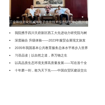
工业和信息化部威海电子信息技术综合研究中心四川省
联络处即将落地我院
我院携手四川天府新区西工大先进动力研究院与树
生科技 共探低空经济产教融合新模式
深度融合 升级体验——2023年服贸会展现文旅发
展动向
2035年我国基本公共教育服务总体水平将步入世界
前列
习语品读｜以自然之道，养万物之生
以高品质生态环境支撑高质量发展——写在首个全
国生态日之际
十年磨一剑，敢为天下先——中国自贸区建设交出
亮眼“成绩单”
农业农村部（国家乡村振兴局）印发通知进一步促
进脱贫人口持续增收
“聚焦新高考、开启新征程” 隆昌二中新高考专题系
统培训研讨会举行
把优化民企发展环境落到实处
继续推进生态文明建设要正确处理几个重大关系